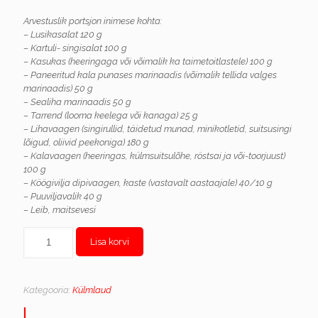
Arvestuslik portsjon inimese kohta:
– Lusikasalat 120 g
– Kartuli- singisalat 100 g
– Kasukas (heeringaga või võimalik ka taimetoitlastele) 100 g
– Paneeritud kala punases marinaadis (võimalik tellida valges
marinaadis) 50 g
– Sealiha marinaadis 50 g
– Tarrend (looma keelega või kanaga) 25 g
– Lihavaagen (singirullid, täidetud munad, minikotletid, suitsusingi
lõigud, oliivid peekoniga) 180 g
– Kalavaagen (heeringas, külmsuitsulõhe, röstsai ja või-toorjuust)
100 g
– Köögivilja dipivaagen, kaste (vastavalt aastaajale) 40/10 g
– Puuviljavalik 40 g
– Leib, maitsevesi
Kogus
Lisa korvi
Kategooria:
Külmlaud