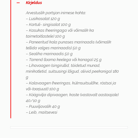
Kirjeldus
Arvestuslik portsjon inimese kohta:
– Lusikasalat 120 g
– Kartuli- singisalat 100 g
– Kasukas (heeringaga või võimalik ka
taimetoitlastele) 100 g
– Paneeritud kala punases marinaadis (võimalik
tellida valges marinaadis) 50 g
– Sealiha marinaadis 50 g
– Tarrend (looma keelega või kanaga) 25 g
– Lihavaagen (singirullid, täidetud munad,
minikotletid, suitsusingi lõigud, oliivid peekoniga) 180
g
– Kalavaagen (heeringas, külmsuitsulõhe, röstsai ja
või-toorjuust) 100 g
– Köögivilja dipivaagen, kaste (vastavalt aastaajale)
40/10 g
– Puuviljavalik 40 g
– Leib, maitsevesi