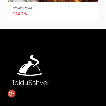
Rikkalik valik
20.00
€