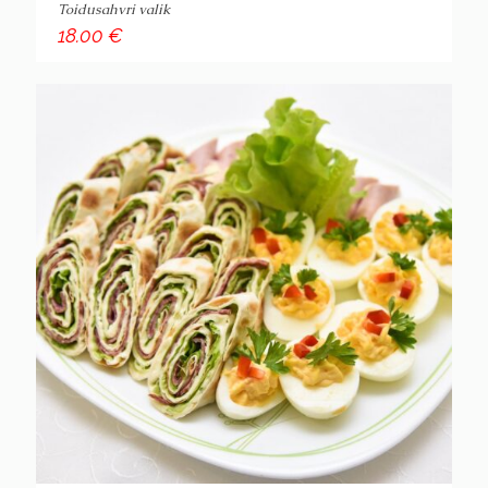
Toidusahvri valik
18.00
€