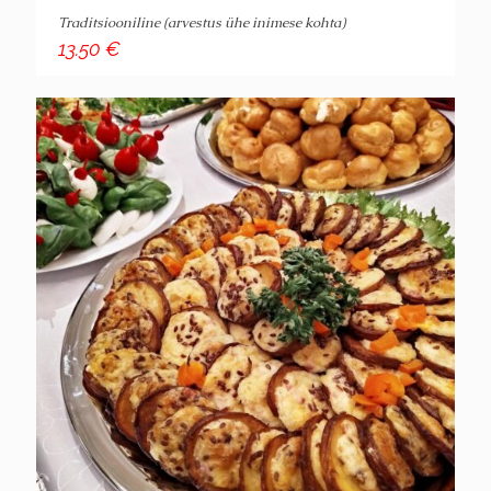
Traditsiooniline (arvestus ühe inimese kohta)
13.50
€