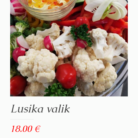
Lusika valik
18.00
€